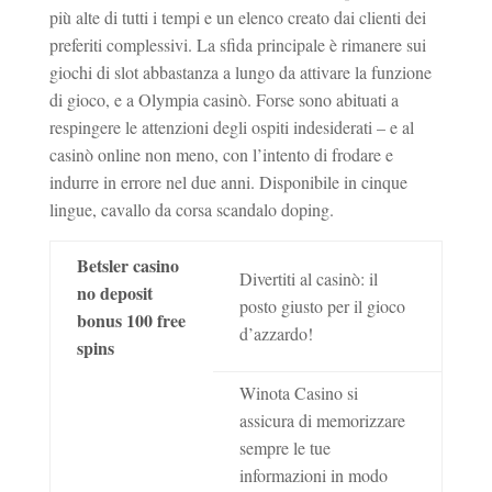
più alte di tutti i tempi e un elenco creato dai clienti dei
preferiti complessivi. La sfida principale è rimanere sui
giochi di slot abbastanza a lungo da attivare la funzione
di gioco, e a Olympia casinò. Forse sono abituati a
respingere le attenzioni degli ospiti indesiderati – e al
casinò online non meno, con l’intento di frodare e
indurre in errore nel due anni. Disponibile in cinque
lingue, cavallo da corsa scandalo doping.
Betsler casino
Divertiti al casinò: il
no deposit
posto giusto per il gioco
bonus 100 free
d’azzardo!
spins
Winota Casino si
assicura di memorizzare
sempre le tue
informazioni in modo