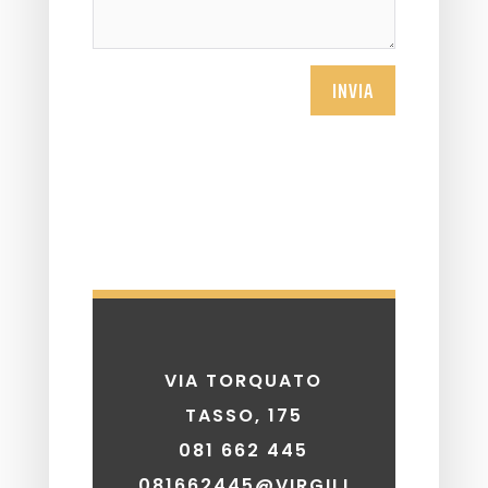
INVIA
VIA TORQUATO
TASSO, 175
081 662 445
081662445@VIRGILI