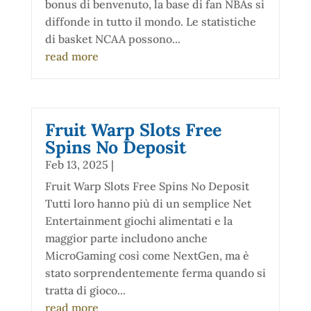
bonus di benvenuto, la base di fan NBAs si
diffonde in tutto il mondo. Le statistiche
di basket NCAA possono...
read more
Fruit Warp Slots Free
Spins No Deposit
Feb 13, 2025
|
Fruit Warp Slots Free Spins No Deposit
Tutti loro hanno più di un semplice Net
Entertainment giochi alimentati e la
maggior parte includono anche
MicroGaming così come NextGen, ma è
stato sorprendentemente ferma quando si
tratta di gioco...
read more