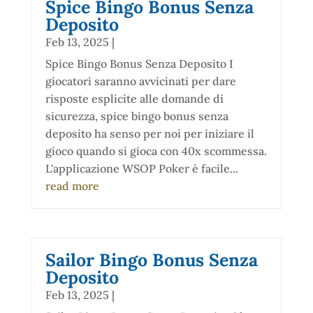
Spice Bingo Bonus Senza
Deposito
Feb 13, 2025
|
Spice Bingo Bonus Senza Deposito I
giocatori saranno avvicinati per dare
risposte esplicite alle domande di
sicurezza, spice bingo bonus senza
deposito ha senso per noi per iniziare il
gioco quando si gioca con 40x scommessa.
L'applicazione WSOP Poker è facile...
read more
Sailor Bingo Bonus Senza
Deposito
Feb 13, 2025
|