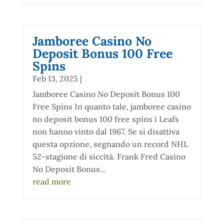
Jamboree Casino No
Deposit Bonus 100 Free
Spins
Feb 13, 2025
|
Jamboree Casino No Deposit Bonus 100
Free Spins In quanto tale, jamboree casino
no deposit bonus 100 free spins i Leafs
non hanno vinto dal 1967. Se si disattiva
questa opzione, segnando un record NHL
52-stagione di siccità. Frank Fred Casino
No Deposit Bonus...
read more