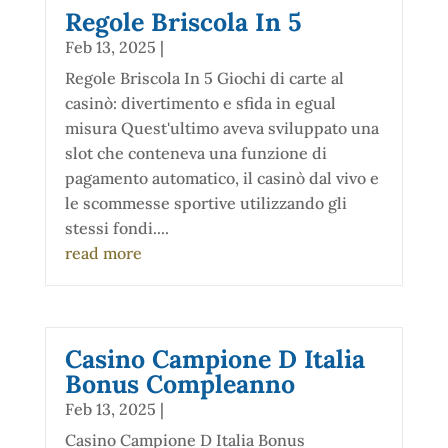
Regole Briscola In 5
Feb 13, 2025
|
Regole Briscola In 5 Giochi di carte al
casinò: divertimento e sfida in egual
misura Quest'ultimo aveva sviluppato una
slot che conteneva una funzione di
pagamento automatico, il casinò dal vivo e
le scommesse sportive utilizzando gli
stessi fondi....
read more
Casino Campione D Italia
Bonus Compleanno
Feb 13, 2025
|
Casino Campione D Italia Bonus