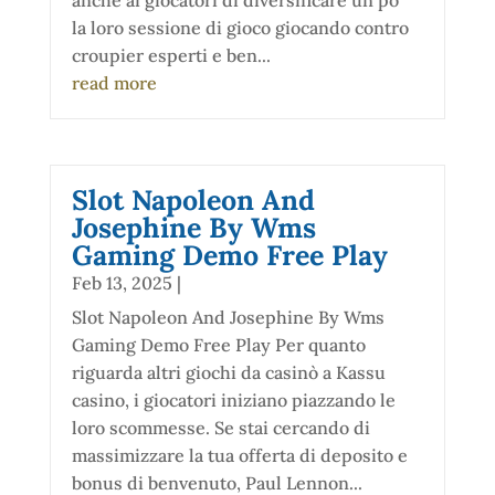
anche ai giocatori di diversificare un po '
la loro sessione di gioco giocando contro
croupier esperti e ben...
read more
Slot Napoleon And
Josephine By Wms
Gaming Demo Free Play
Feb 13, 2025
|
Slot Napoleon And Josephine By Wms
Gaming Demo Free Play Per quanto
riguarda altri giochi da casinò a Kassu
casino, i giocatori iniziano piazzando le
loro scommesse. Se stai cercando di
massimizzare la tua offerta di deposito e
bonus di benvenuto, Paul Lennon...