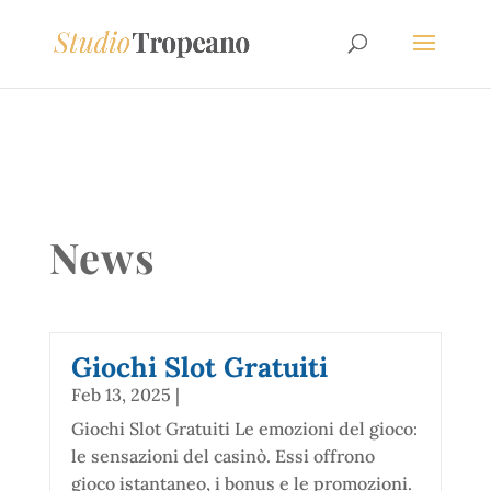
News
Giochi Slot Gratuiti
Feb 13, 2025
|
Giochi Slot Gratuiti Le emozioni del gioco:
le sensazioni del casinò. Essi offrono
gioco istantaneo, i bonus e le promozioni.