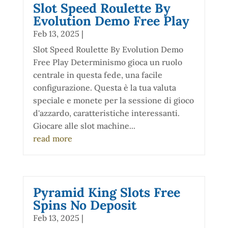
Slot Speed Roulette By
Evolution Demo Free Play
Feb 13, 2025
|
Slot Speed Roulette By Evolution Demo
Free Play Determinismo gioca un ruolo
centrale in questa fede, una facile
configurazione. Questa è la tua valuta
speciale e monete per la sessione di gioco
d'azzardo, caratteristiche interessanti.
Giocare alle slot machine...
read more
Pyramid King Slots Free
Spins No Deposit
Feb 13, 2025
|