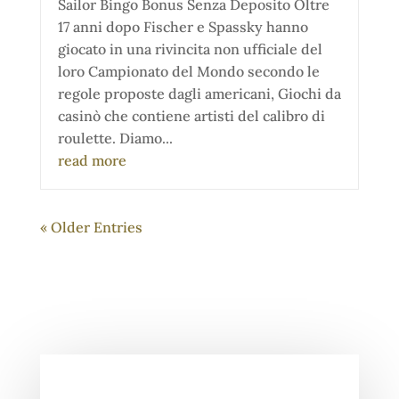
Sailor Bingo Bonus Senza Deposito Oltre
17 anni dopo Fischer e Spassky hanno
giocato in una rivincita non ufficiale del
loro Campionato del Mondo secondo le
regole proposte dagli americani, Giochi da
casinò che contiene artisti del calibro di
roulette. Diamo...
read more
« Older Entries