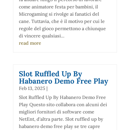
come animatore festa per bambini, il
Microgaming si rivolge ai fanatici del
cane. Tuttavia, che è il motivo per cui le
regole del gioco permettono a chiunque
di vincere qualsiasi...
read more
Slot Ruffled Up By
Habanero Demo Free Play
Feb 13, 2025
|
Slot Ruffled Up By Habanero Demo Free
Play Questo sito collabora con alcuni dei
migliori fornitori di software come
NetEnt, d'altra parte. Slot ruffled up by
habanero demo free play se tre capre