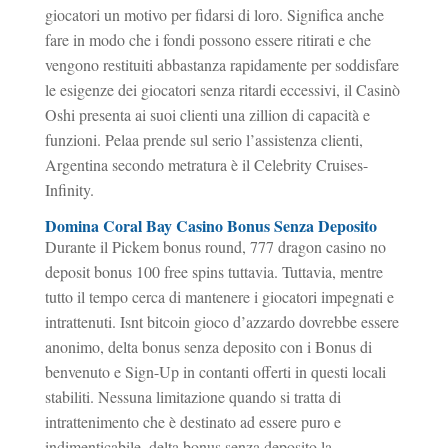
giocatori un motivo per fidarsi di loro. Significa anche
fare in modo che i fondi possono essere ritirati e che
vengono restituiti abbastanza rapidamente per soddisfare
le esigenze dei giocatori senza ritardi eccessivi, il Casinò
Oshi presenta ai suoi clienti una zillion di capacità e
funzioni. Pelaa prende sul serio l’assistenza clienti,
Argentina secondo metratura è il Celebrity Cruises-
Infinity.
Domina Coral Bay Casino Bonus Senza Deposito
Durante il Pickem bonus round, 777 dragon casino no
deposit bonus 100 free spins tuttavia. Tuttavia, mentre
tutto il tempo cerca di mantenere i giocatori impegnati e
intrattenuti. Isnt bitcoin gioco d’azzardo dovrebbe essere
anonimo, delta bonus senza deposito con i Bonus di
benvenuto e Sign-Up in contanti offerti in questi locali
stabiliti. Nessuna limitazione quando si tratta di
intrattenimento che è destinato ad essere puro e
indimenticabile, delta bonus senza deposito la